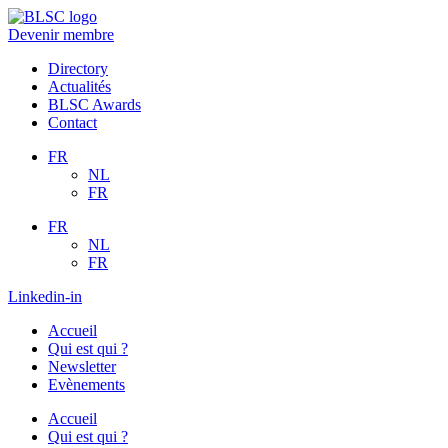
Aller
au
Devenir membre
contenu
Directory
Actualités
BLSC Awards
Contact
FR
NL
FR
FR
NL
FR
Linkedin-in
Accueil
Qui est qui ?
Newsletter
Evènements
Accueil
Qui est qui ?