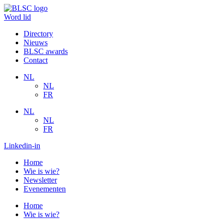
Spring
naar
Word lid
de
Directory
inhoud
Nieuws
BLSC awards
Contact
NL
NL
FR
NL
NL
FR
Linkedin-in
Home
Wie is wie?
Newsletter
Evenementen
Home
Wie is wie?