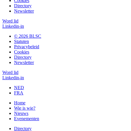
Cookies
Directory
Newsletter
Word lid
Linkedin-in
© 2026 BLSC
Statuten
Privacybeleid
Cookies
Directory
Newsletter
Word lid
Linkedin-in
NED
FRA
Home
Wie is wie?
Nieuws
Evenementen
Directory