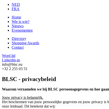
NED
FRA
Home
Wie is wie?
Nieuws
Evenementen
Directory
Shopping Awards
Contact
Word lid
Linkedin-in
info@blsc.eu
+32 2 255 03 51
BLSC - privacybeleid
Waarom verzamelen we bij BLSC persoonsgegevens en hoe gaan
Jouw privacy is belangrijk.
Het beschermen van jouw persoonlijke gegevens en jouw privacy is 
onze leidraad. Dit betekent dat wij: