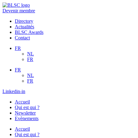
Aller
au
Devenir membre
contenu
Directory
Actualités
BLSC Awards
Contact
FR
NL
FR
FR
NL
FR
Linkedin-in
Accueil
Qui est qui ?
Newsletter
Evènements
Accueil
Qui est qui ?