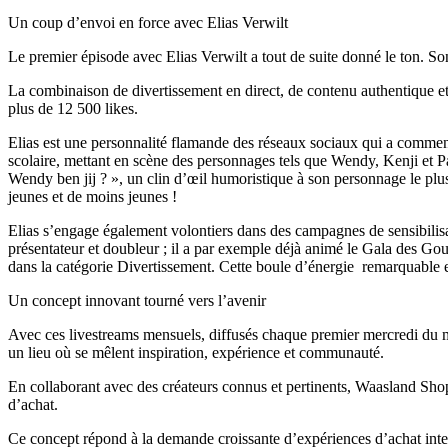
Un coup d’envoi en force avec Elias Verwilt
Le premier épisode avec Elias Verwilt a tout de suite donné le ton. Son
La combinaison de divertissement en direct, de contenu authentique et d
plus de 12 500 likes.
Elias est une personnalité flamande des réseaux sociaux qui a commencé
scolaire, mettant en scène des personnages tels que Wendy, Kenji et Pa
Wendy ben jij ? », un clin d’œil humoristique à son personnage le plu
jeunes et de moins jeunes !
Elias s’engage également volontiers dans des campagnes de sensibilisat
présentateur et doubleur ; il a par exemple déjà animé le Gala des 
dans la catégorie Divertissement. Cette boule d’énergie remarquable e
Un concept innovant tourné vers l’avenir
Avec ces livestreams mensuels, diffusés chaque premier mercredi du 
un lieu où se mêlent inspiration, expérience et communauté.
En collaborant avec des créateurs connus et pertinents, Waasland Sh
d’achat.
Ce concept répond à la demande croissante d’expériences d’achat inter