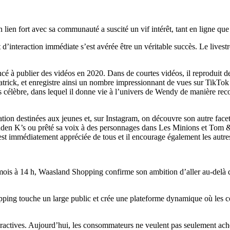
 lien fort avec sa communauté a suscité un vif intérêt, tant en ligne que
’interaction immédiate s’est avérée être un véritable succès. Le livestr
 à publier des vidéos en 2020. Dans de courtes vidéos, il reproduit de 
trick, et enregistre ainsi un nombre impressionnant de vues sur TikTok 
s célèbre, dans lequel il donne vie à l’univers de Wendy de manière reco
ion destinées aux jeunes et, sur Instagram, on découvre son autre facett
Gouden K’s ou prêté sa voix à des personnages dans Les Minions et Tom
st immédiatement appréciée de tous et il encourage également les autres
mois à 14 h, Waasland Shopping confirme son ambition d’aller au-delà 
opping touche un large public et crée une plateforme dynamique où les
actives. Aujourd’hui, les consommateurs ne veulent pas seulement achet