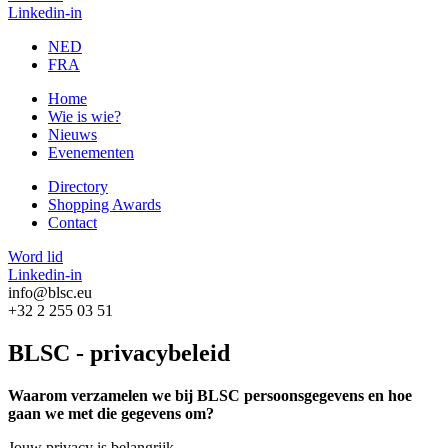
Linkedin-in
NED
FRA
Home
Wie is wie?
Nieuws
Evenementen
Directory
Shopping Awards
Contact
Word lid
Linkedin-in
info@blsc.eu
+32 2 255 03 51
BLSC - privacybeleid
Waarom verzamelen we bij BLSC persoonsgegevens en hoe
gaan we met die gegevens om?
Jouw privacy is belangrijk.