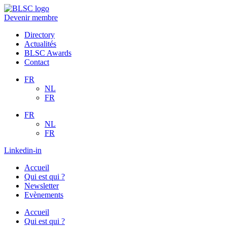
Aller
au
Devenir membre
contenu
Directory
Actualités
BLSC Awards
Contact
FR
NL
FR
FR
NL
FR
Linkedin-in
Accueil
Qui est qui ?
Newsletter
Evènements
Accueil
Qui est qui ?